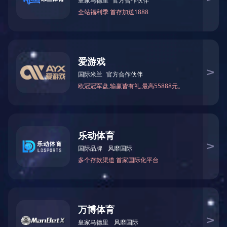
项目案例
Project
查看更多