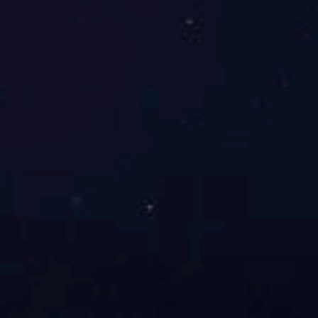
kaiyun·开云
（中国）官方
网站
|
开云网
页版登录入口