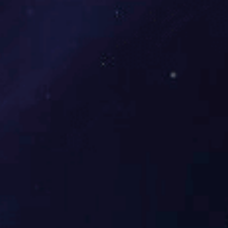
米兰体育
|
世
界杯竞猜（中
国）官方网站
|
华体会体育
|
米兰体育
|