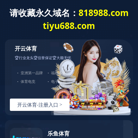
公司概况
Company
查看更多
米兰体育
米兰体育成立于2009年12月，位于广州市白云区嘉禾均