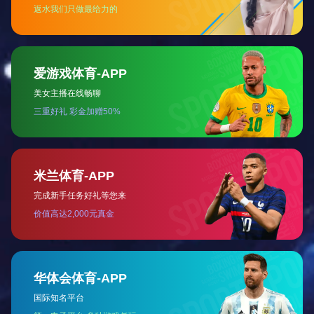
广东某企业地块土壤修...
市政工程
挥发性有机物（VOC...
新闻资讯
News
查看更多
推进河流、湖泊、近岸海域协同治理 大...