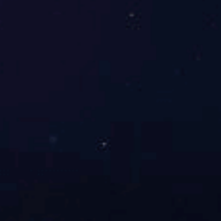
kaiyun·开云
（中国）官方
网站
|
开云网
页版登录入口