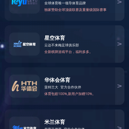
禾大道八一科技产业园2栋首层，是一家拥有先进技术和
工程经验的国家高新技术企业。专注于“环境治理”技术
的研发和实施的企业；是一家拥有先进技术和工程经验
的环保公司，主要从事环保咨询、环保手续、技术服
务、运营维护、在线监测、危废固废处理、环保管家等
全方位的环保服务；承接环保工程、市政工程、机电工
程，暖通工程，钢结构工程，生态修复工程；专业从事
污水处理、废气治理、通风除尘、噪声治理、除臭、甲
醛治理多年，拥有自己的设备生产工厂。