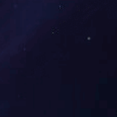
米兰体育
|
世
界杯竞猜（中
国）官方网站
|
华体会体育
|
米兰体育
|