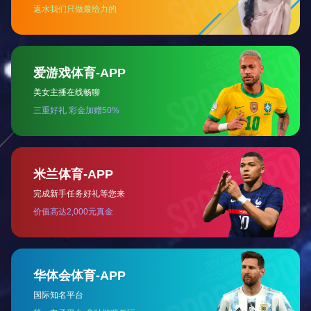
广东某企业地块土壤修...
市政工程
挥发性有机物（VOC...
新闻资讯
News
查看更多
推进河流、湖泊、近岸海域协同治理 大...