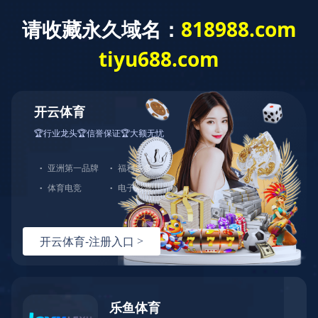
公司概况
Company
查看更多
米兰体育
米兰体育成立于2009年12月，位于广州市白云区嘉禾均