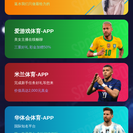
广东某企业地块土壤修...
市政工程
挥发性有机物（VOC...
新闻资讯
News
查看更多
推进河流、湖泊、近岸海域协同治理 大...