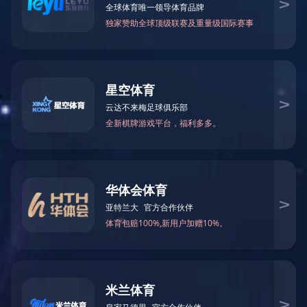
禾大道八一科技产业园2栋首层，是一家拥有先进技术和
工程经验的国家高新技术企业。专注于“环境治理”技术
的研发和实施的企业；是一家拥有先进技术和工程经验
的环保公司，主要从事环保咨询、环保手续、技术服
务、运营维护、在线监测、危废固废处理、环保管家等
全方位的环保服务；承接环保工程、市政工程、机电工
程，暖通工程，钢结构工程，生态修复工程；专业从事
污水处理、废气治理、通风除尘、噪声治理、除臭、甲
醛治理多年，拥有自己的设备生产工厂。