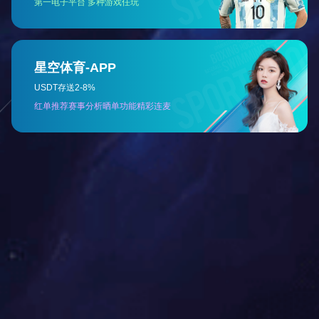
[2026-04-27]
全国首例制冷控温气承式基坑气膜亮相...
[2026-03-28]
从生态环境法典草案感悟习近平生态文...
[2026-03-11]
老城市新活力！APEC广州之约，见...
[2026-02-06]
400-698-2838
Copyright © 米兰体育 版权所有