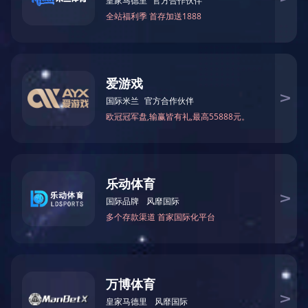
项目案例
Project
查看更多