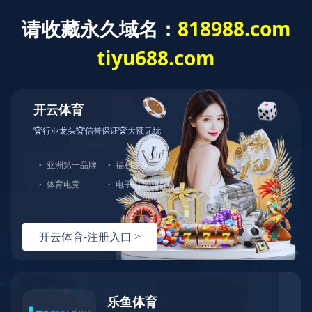
公司概况
Company
查看更多
米兰体育
米兰体育成立于2009年12月，位于广州市白云区嘉禾均