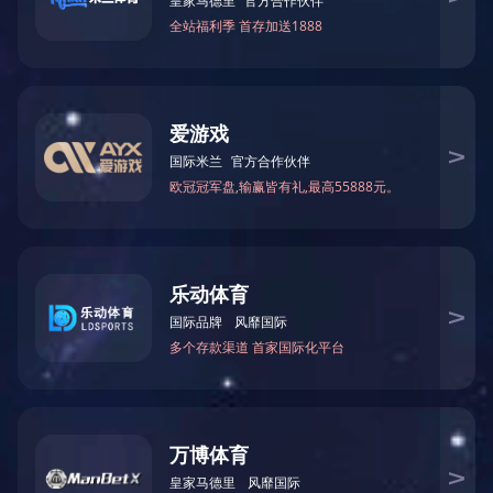
项目案例
Project
查看更多