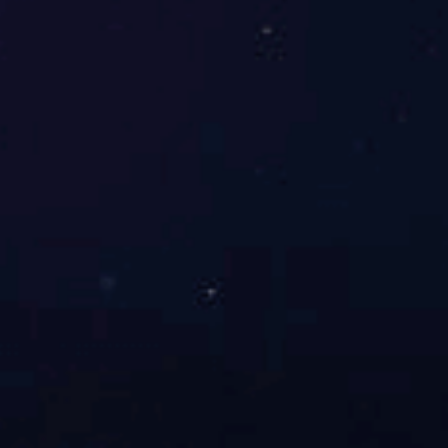
kaiyun·开云
（中国）官方
网站
|
开云网
页版登录入口