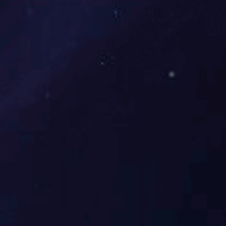
米兰体育
|
世
界杯竞猜（中
国）官方网站
|
华体会体育
|
米兰体育
|