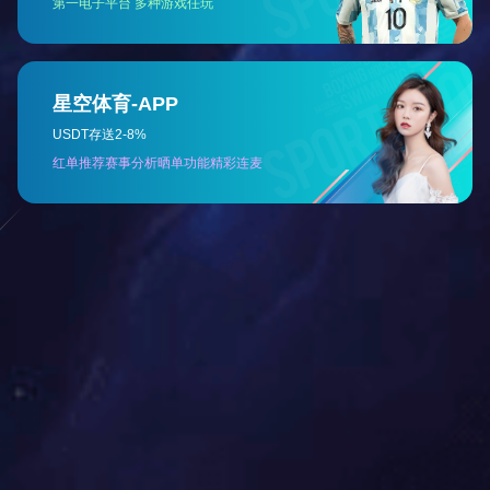
[2026-04-27]
全国首例制冷控温气承式基坑气膜亮相...
[2026-03-28]
从生态环境法典草案感悟习近平生态文...
[2026-03-11]
老城市新活力！APEC广州之约，见...
[2026-02-06]
400-698-2838
Copyright © 米兰体育 版权所有