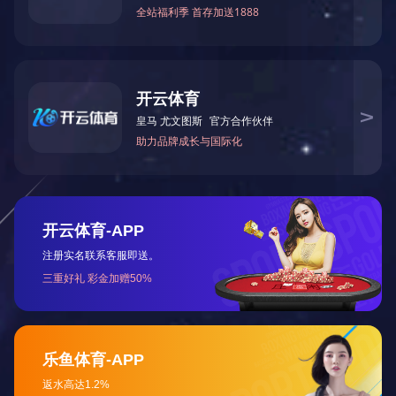
农村生活污水治理
污水治理案例
废气治理案例
无车车间案例
机电暖通工程
防白蚁、除甲醛