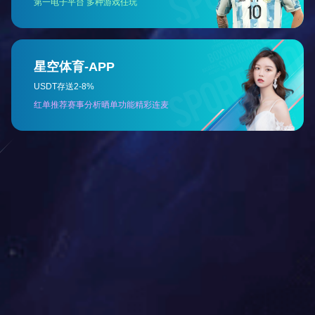
[2026-04-27]
全国首例制冷控温气承式基坑气膜亮相...
[2026-03-28]
从生态环境法典草案感悟习近平生态文...
[2026-03-11]
老城市新活力！APEC广州之约，见...
[2026-02-06]
400-698-2838
Copyright © 米兰体育 版权所有