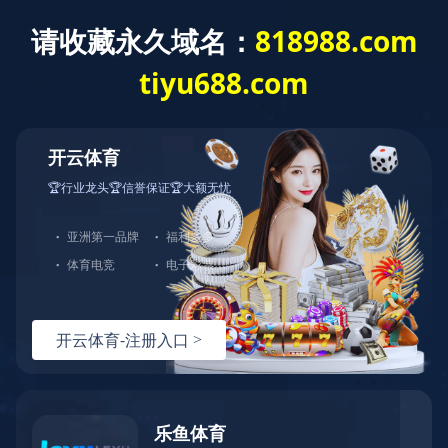
公司概况
Company
查看更多
米兰体育
米兰体育成立于2009年12月，位于广州市白云区嘉禾均