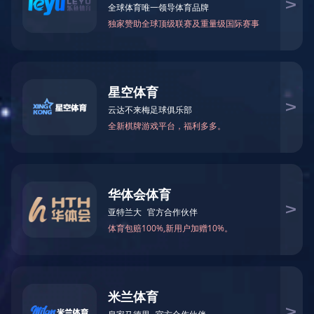
禾大道八一科技产业园2栋首层，是一家拥有先进技术和
工程经验的国家高新技术企业。专注于“环境治理”技术
的研发和实施的企业；是一家拥有先进技术和工程经验
的环保公司，主要从事环保咨询、环保手续、技术服
务、运营维护、在线监测、危废固废处理、环保管家等
全方位的环保服务；承接环保工程、市政工程、机电工
程，暖通工程，钢结构工程，生态修复工程；专业从事
污水处理、废气治理、通风除尘、噪声治理、除臭、甲
醛治理多年，拥有自己的设备生产工厂。